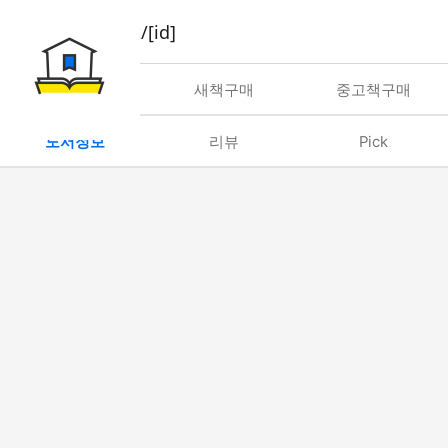
book/rent/[id]
대여
새책구매
중고책구매
도서정보
리뷰
Pick