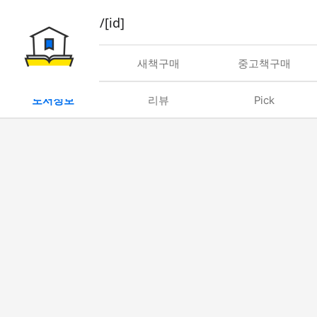
book/rent/[id]
대여
새책구매
중고책구매
도서정보
리뷰
Pick