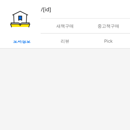
book/rent/[id]
대여
새책구매
중고책구매
도서정보
리뷰
Pick