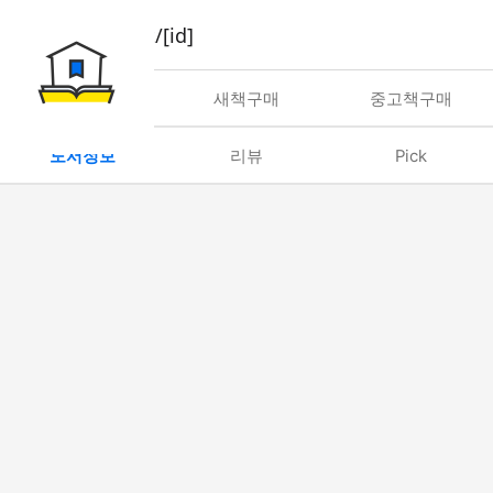
book/rent/[id]
대여
새책구매
중고책구매
도서정보
리뷰
Pick