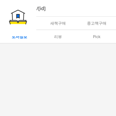
book/rent/[id]
대여
새책구매
중고책구매
도서정보
리뷰
Pick