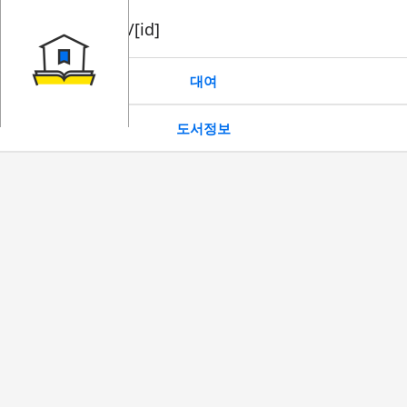
book/rent/[id]
대여
도서정보