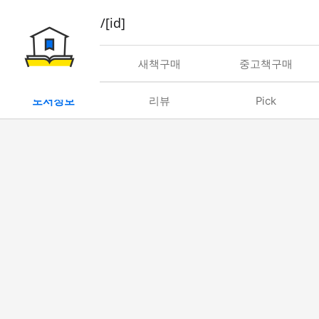
book/rent/[id]
대여
새책구매
중고책구매
도서정보
리뷰
Pick