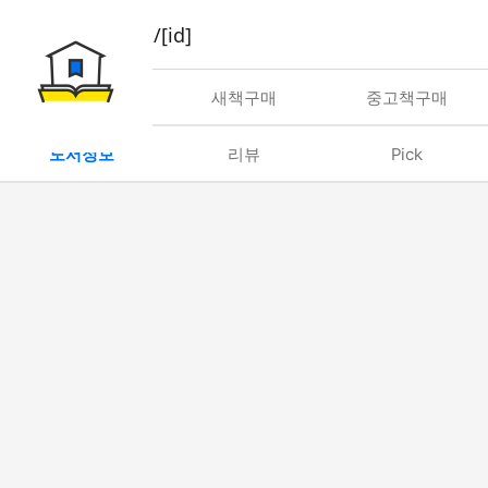
book/rent/[id]
대여
새책구매
중고책구매
도서정보
리뷰
Pick