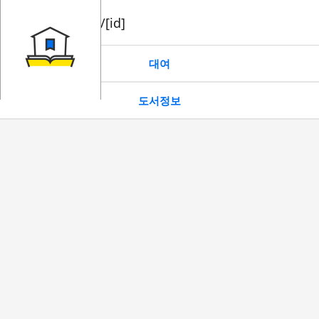
book/rent/[id]
대여
도서정보