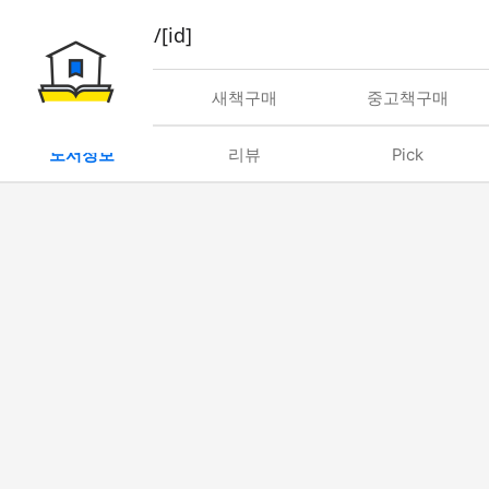
book/rent/[id]
대여
새책구매
중고책구매
도서정보
리뷰
Pick