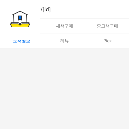
book/rent/[id]
대여
새책구매
중고책구매
도서정보
리뷰
Pick