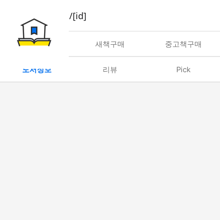
book/rent/[id]
대여
새책구매
중고책구매
도서정보
리뷰
Pick