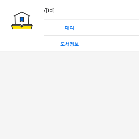
book/rent/[id]
대여
도서정보