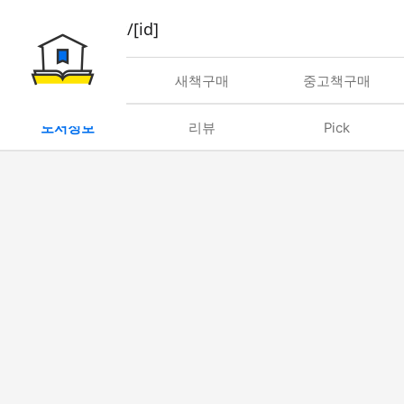
book/rent/[id]
대여
새책구매
중고책구매
도서정보
리뷰
Pick