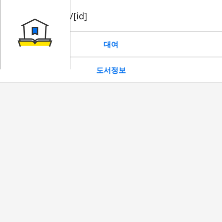
book/rent/[id]
대여
도서정보