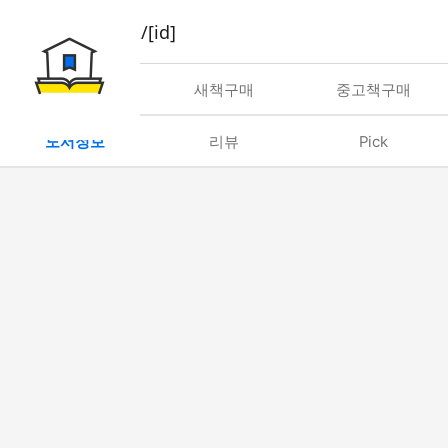
book/rent/[id]
대여
새책구매
중고책구매
도서정보
리뷰
Pick