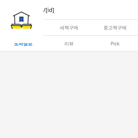
book/rent/[id]
대여
새책구매
중고책구매
도서정보
리뷰
Pick