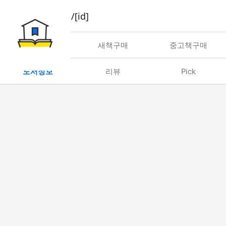
book/rent/[id]
대여
새책구매
중고책구매
도서정보
리뷰
Pick