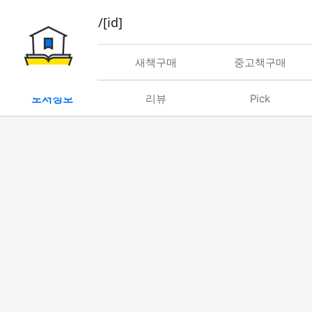
book/rent/[id]
대여
새책구매
중고책구매
도서정보
리뷰
Pick