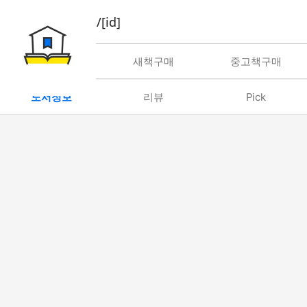
book/rent/[id]
대여
새책구매
중고책구매
도서정보
리뷰
Pick