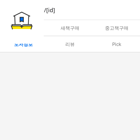
book/rent/[id]
대여
새책구매
중고책구매
도서정보
리뷰
Pick