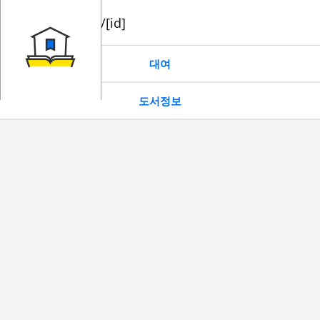
book/rent/[id]
대여
도서정보