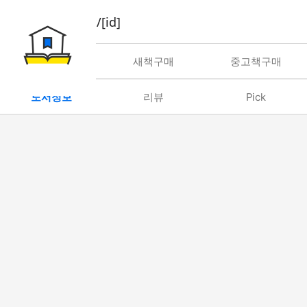
book/rent/[id]
대여
새책구매
중고책구매
도서정보
리뷰
Pick