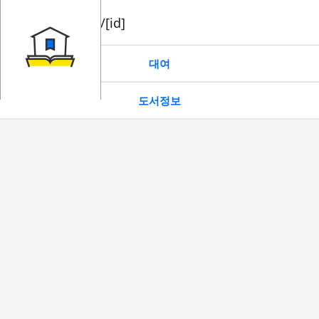
book/rent/[id]
대여
도서정보