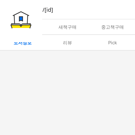
book/rent/[id]
대여
새책구매
중고책구매
도서정보
리뷰
Pick