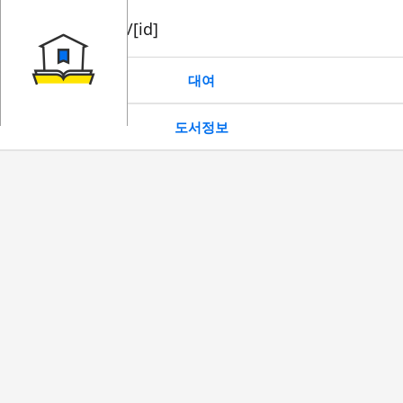
book/rent/[id]
대여
도서정보