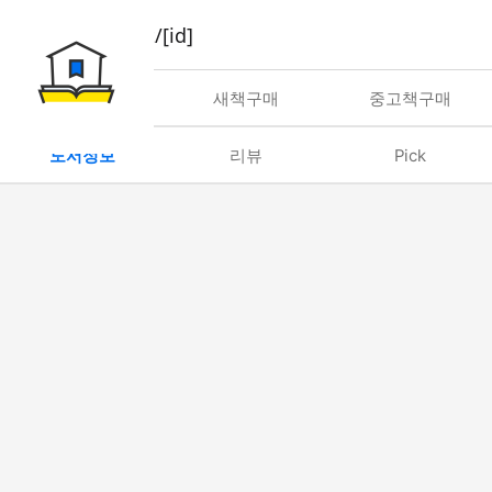
book/rent/[id]
대여
새책구매
중고책구매
도서정보
리뷰
Pick