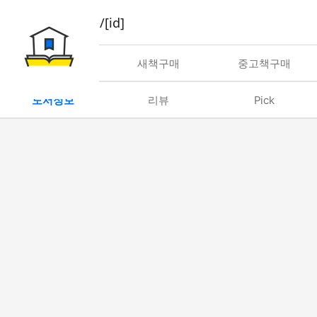
book/rent/[id]
대여
새책구매
중고책구매
도서정보
리뷰
Pick