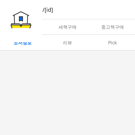
book/rent/[id]
대여
새책구매
중고책구매
도서정보
리뷰
Pick