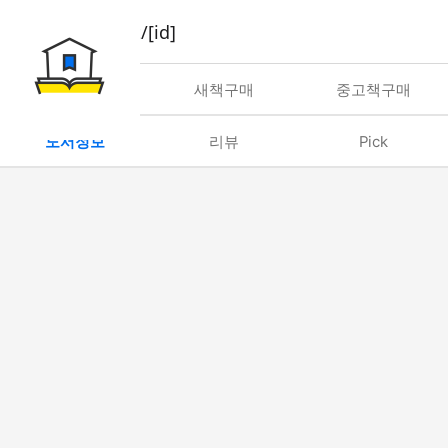
book/rent/[id]
대여
새책구매
중고책구매
도서정보
리뷰
Pick