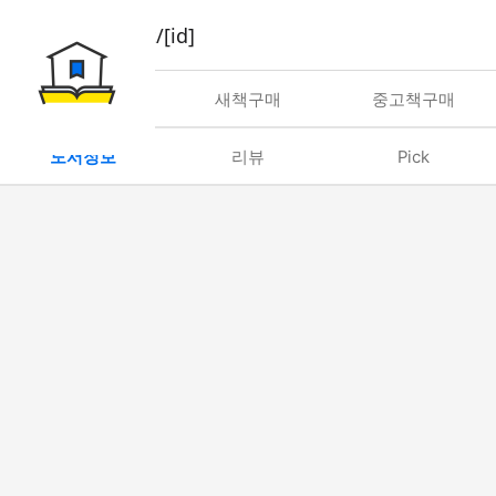
book/rent/[id]
대여
새책구매
중고책구매
도서정보
리뷰
Pick