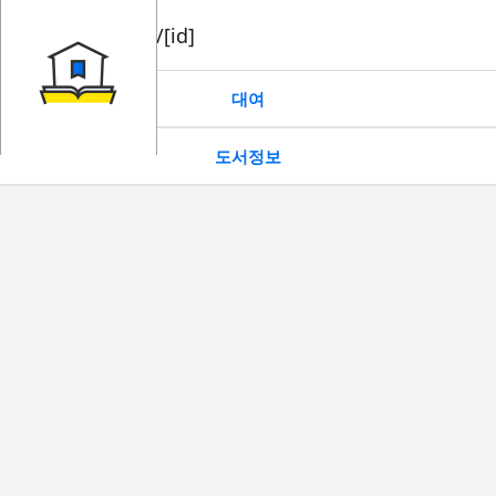
book/rent/[id]
대여
도서정보