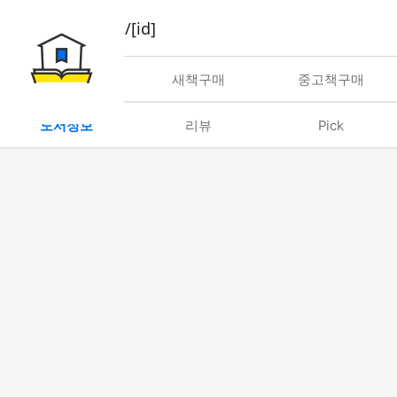
book/rent/[id]
대여
새책구매
중고책구매
도서정보
리뷰
Pick