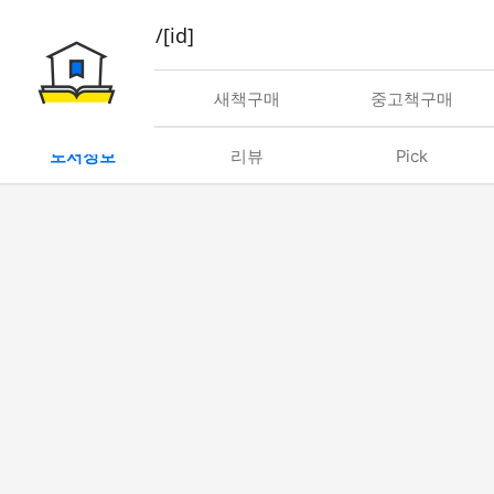
book/rent/[id]
대여
새책구매
중고책구매
도서정보
리뷰
Pick