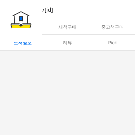
book/rent/[id]
대여
새책구매
중고책구매
도서정보
리뷰
Pick