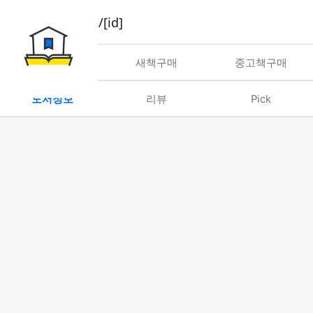
book/rent/[id]
대여
새책구매
중고책구매
도서정보
리뷰
Pick