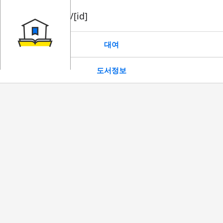
book/rent/[id]
대여
도서정보