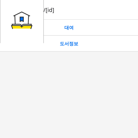
book/rent/[id]
대여
도서정보