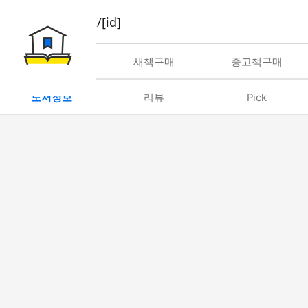
book/rent/[id]
대여
새책구매
중고책구매
도서정보
리뷰
Pick