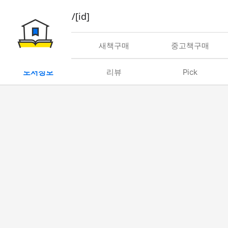
book/rent/[id]
대여
새책구매
중고책구매
도서정보
리뷰
Pick