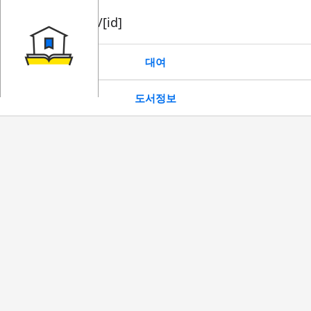
book/rent/[id]
대여
도서정보