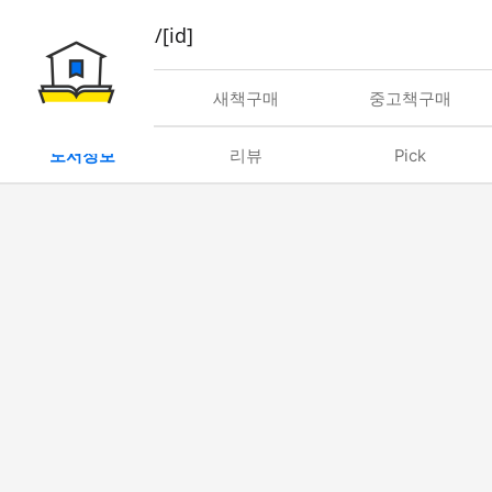
book/rent/[id]
대여
새책구매
중고책구매
도서정보
리뷰
Pick