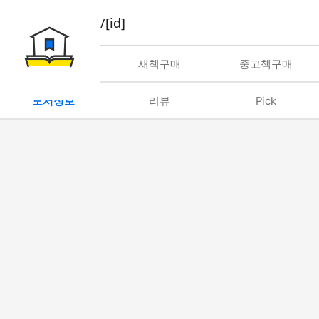
book/rent/[id]
대여
새책구매
중고책구매
도서정보
리뷰
Pick