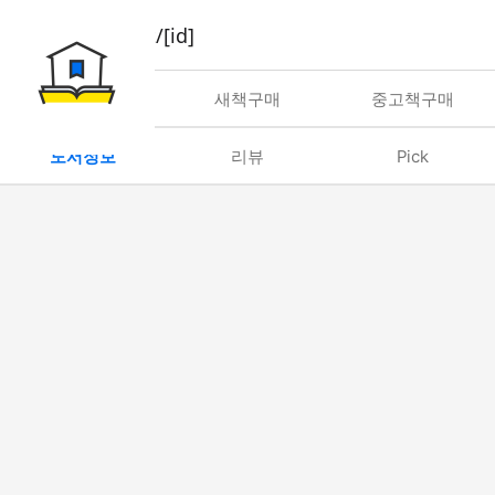
book/rent/[id]
대여
새책구매
중고책구매
도서정보
리뷰
Pick