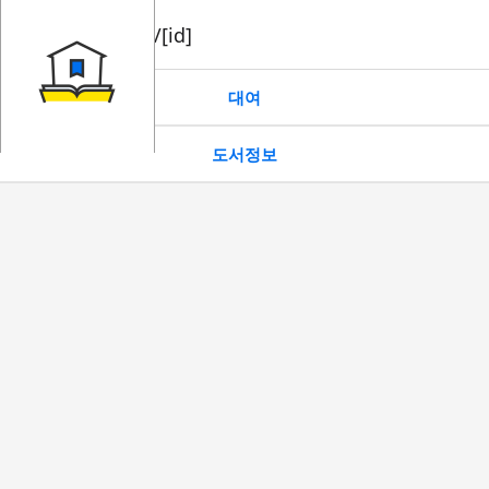
book/rent/[id]
대여
도서정보