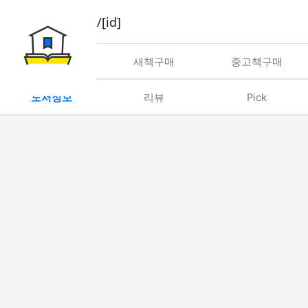
book/rent/[id]
대여
새책구매
중고책구매
도서정보
리뷰
Pick