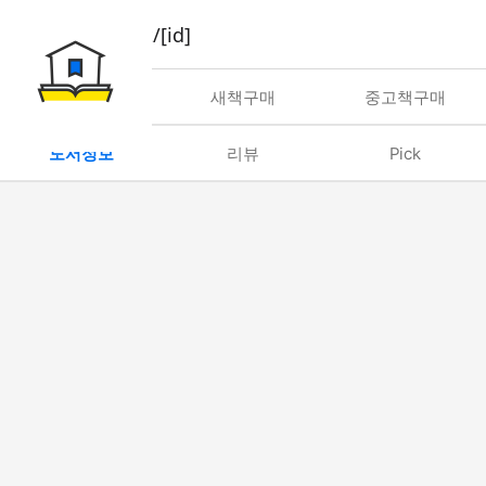
book/rent/[id]
대여
새책구매
중고책구매
도서정보
리뷰
Pick