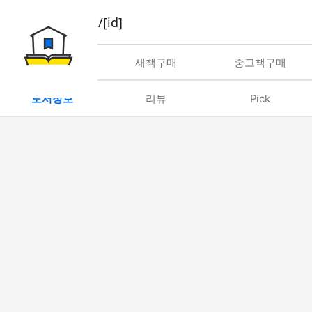
book/rent/[id]
대여
새책구매
중고책구매
도서정보
리뷰
Pick