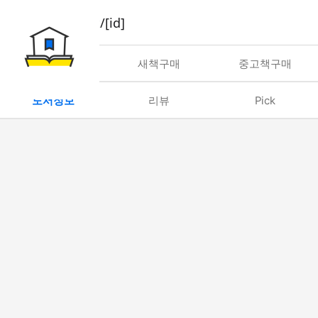
book/rent/[id]
대여
새책구매
중고책구매
도서정보
리뷰
Pick