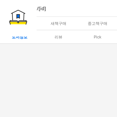
book/rent/[id]
대여
새책구매
중고책구매
도서정보
리뷰
Pick